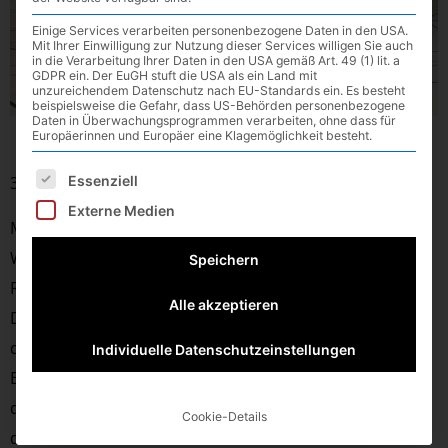
Einige Services verarbeiten personenbezogene Daten in den USA.
Mit Ihrer Einwilligung zur Nutzung dieser Services willigen Sie auch
in die Verarbeitung Ihrer Daten in den USA gemäß Art. 49 (1) lit. a
GDPR ein. Der EuGH stuft die USA als ein Land mit
unzureichendem Datenschutz nach EU-Standards ein. Es besteht
beispielsweise die Gefahr, dass US-Behörden personenbezogene
Daten in Überwachungsprogrammen verarbeiten, ohne dass für
Europäerinnen und Europäer eine Klagemöglichkeit besteht.
Es folgt eine Liste der Service-Gruppen, für die eine E
Essenziell
31:20 Niederlage im Inn-Salzach Derby
Externe Medien
Mit einer deutlichen Niederlage mussten die
Waldkraiburger Handballer am Samstagabend die
Speichern
Rückreise vom SVW Burghausen antreten.
Alle akzeptieren
Die Männer um Arthur Terre konnten dabei nicht aus
dem Vollen schöpfen und mussten sich den
Individuelle Datenschutzeinstellungen
Burghausern geschlagen geben. Ausschlaggebend für
die Niederlage war die schlechte Chancenverwertung
Cookie-Details
der VfL ´er.