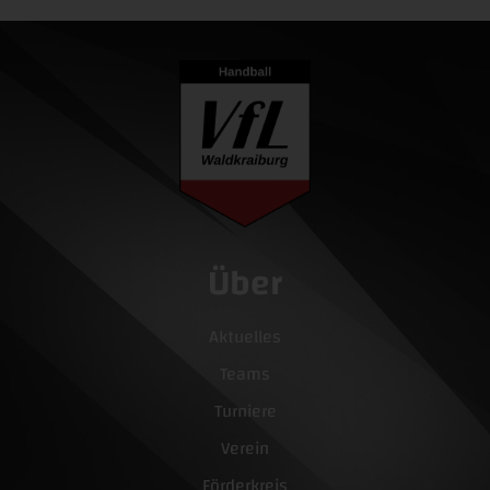
Über
Aktuelles
Teams
Turniere
Verein
Förderkreis