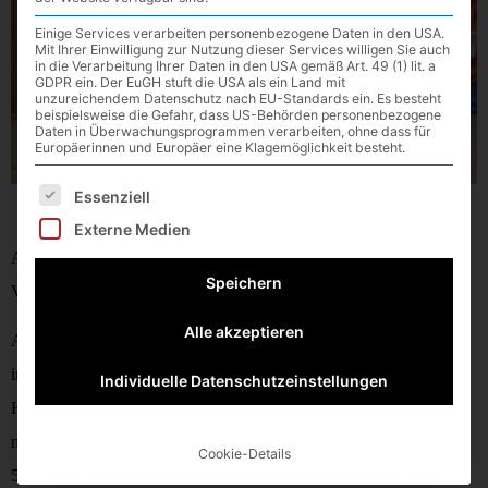
Einige Services verarbeiten personenbezogene Daten in den USA.
Mit Ihrer Einwilligung zur Nutzung dieser Services willigen Sie auch
in die Verarbeitung Ihrer Daten in den USA gemäß Art. 49 (1) lit. a
GDPR ein. Der EuGH stuft die USA als ein Land mit
unzureichendem Datenschutz nach EU-Standards ein. Es besteht
beispielsweise die Gefahr, dass US-Behörden personenbezogene
Daten in Überwachungsprogrammen verarbeiten, ohne dass für
Europäerinnen und Europäer eine Klagemöglichkeit besteht.
Es folgt eine Liste der Service-Gruppen, für die eine E
Essenziell
Externe Medien
Auch am kommenden Wochenende stehen für die Handballer des
Speichern
VfL Waldkraiburg viele Spiele an.
Alle akzeptieren
Am Samstag, den 03.02.2018 ist der TSV Schleißheim um 16 Uhr
in der heimischen Franz-Liszt-Halle Gegner der Waldkraiburger
Individuelle Datenschutzeinstellungen
Herren 1. Die Gäste aus dem Münchner Norden rangieren
momentan, Punktgleich mit Dachau II und Pfaffenhofen, auf dem
Cookie-Details
5. Tabellenplatz in der Bezirksliga und hofft weiter auf den