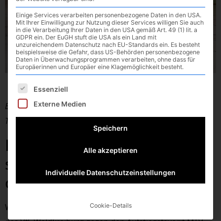
Einige Services verarbeiten personenbezogene Daten in den USA.
Mit Ihrer Einwilligung zur Nutzung dieser Services willigen Sie auch
in die Verarbeitung Ihrer Daten in den USA gemäß Art. 49 (1) lit. a
GDPR ein. Der EuGH stuft die USA als ein Land mit
unzureichendem Datenschutz nach EU-Standards ein. Es besteht
beispielsweise die Gefahr, dass US-Behörden personenbezogene
Daten in Überwachungsprogrammen verarbeiten, ohne dass für
Europäerinnen und Europäer eine Klagemöglichkeit besteht.
Es folgt eine Liste der Service-Gruppen, für die eine E
Essenziell
Externe Medien
Bild: Norbert Maros mit 10 Treffern der erfolgreichste
Torschütze gg. Pfaffenhofen
Speichern
Herren gegen diszipliniert
Alle akzeptieren
spielende Pfaffenhofener
Individuelle Datenschutzeinstellungen
chancenlos
Wie auch in der letzten Saison, konnten die Handballer
Cookie-Details