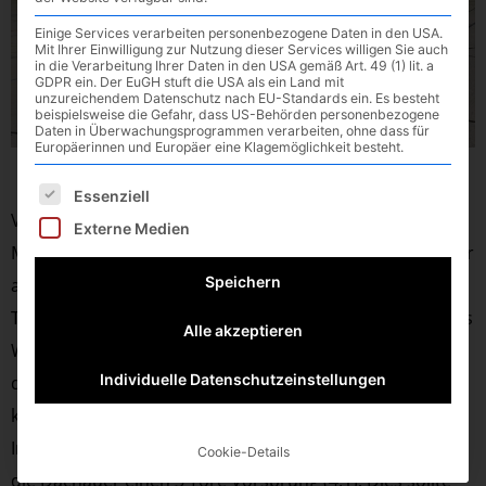
Einige Services verarbeiten personenbezogene Daten in den USA.
Mit Ihrer Einwilligung zur Nutzung dieser Services willigen Sie auch
in die Verarbeitung Ihrer Daten in den USA gemäß Art. 49 (1) lit. a
GDPR ein. Der EuGH stuft die USA als ein Land mit
unzureichendem Datenschutz nach EU-Standards ein. Es besteht
beispielsweise die Gefahr, dass US-Behörden personenbezogene
Daten in Überwachungsprogrammen verarbeiten, ohne dass für
Europäerinnen und Europäer eine Klagemöglichkeit besteht.
Es folgt eine Liste der Service-Gruppen, für die eine E
Essenziell
VfL gewinnt verdient mit 31:20 beim ASV Dachau
Externe Medien
Mit dem einzigen Sieg für die Waldkraiburger Handballer
Speichern
am Wochenende, konnten die Herren ihren zweiten
Tabellenplatz behaupten. Die Männer um Trainer Tobias
Alle akzeptieren
Wethanner überzeugten bis auf die ersten 15. Minuten
Individuelle Datenschutzeinstellungen
der Partie weitgehend und ließen der Dachauer Zweiten
keine Chance auf den Sieg.
In den ersten sechs Minuten des Spiel erarbeiteten sich
Cookie-Details
die Dachauer einen 3 Tore Vorsprung (4:1). Dies sollte