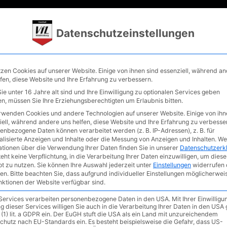
rniere
Verein
Fanshop
Förderkreis
Datenschutzeinstellungen
tzen Cookies auf unserer Website. Einige von ihnen sind essenziell, während a
lfen, diese Website und Ihre Erfahrung zu verbessern.
e unter 16 Jahre alt sind und Ihre Einwilligung zu optionalen Services geben
n, müssen Sie Ihre Erziehungsberechtigten um Erlaubnis bitten.
ieltag am 23./24.03.201
rwenden Cookies und andere Technologien auf unserer Website. Einige von ihn
iell, während andere uns helfen, diese Website und Ihre Erfahrung zu verbesse
enbezogene Daten können verarbeitet werden (z. B. IP-Adressen), z. B. für
alisierte Anzeigen und Inhalte oder die Messung von Anzeigen und Inhalten.
We
ationen über die Verwendung Ihrer Daten finden Sie in unserer
Datenschutzerk
eht keine Verpflichtung, in die Verarbeitung Ihrer Daten einzuwilligen, um diese
t zu nutzen.
Sie können Ihre Auswahl jederzeit unter
Einstellungen
widerrufen 
en.
Bitte beachten Sie, dass aufgrund individueller Einstellungen möglicherwei
unktionen der Website verfügbar sind.
 Services verarbeiten personenbezogene Daten in den USA. Mit Ihrer Einwilligu
g dieser Services willigen Sie auch in die Verarbeitung Ihrer Daten in den US
 (1) lit. a GDPR ein. Der EuGH stuft die USA als ein Land mit unzureichendem
chutz nach EU-Standards ein. Es besteht beispielsweise die Gefahr, dass US-