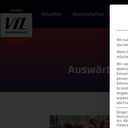
Aktuelles
Mannschaften
Tu
Wir nu
uns he
Wenn Si
möchte
Auswärtssp
Wir ve
essenz
Person
person
Inform
Es best
Angebo
anpass
alle F
Einige
Nutzun
Art. 49
Datens