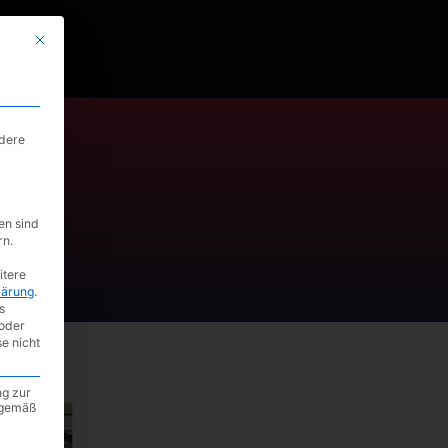
Mit diesem Button wird der Dialog geschlossen. Seine Funktionalität ist i
ndere
9
en sind
rn.
itere
lärung
.
s
oder
se nicht
ng zur
A gemäß