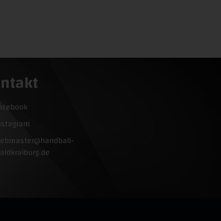
ntakt
acebook
nstagram
ebmaster@handball-
aldkraiburg.de