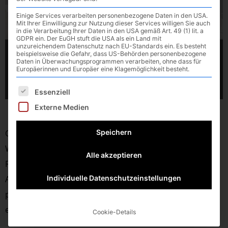
Einige Services verarbeiten personenbezogene Daten in den USA.
Mit Ihrer Einwilligung zur Nutzung dieser Services willigen Sie auch
in die Verarbeitung Ihrer Daten in den USA gemäß Art. 49 (1) lit. a
GDPR ein. Der EuGH stuft die USA als ein Land mit
unzureichendem Datenschutz nach EU-Standards ein. Es besteht
beispielsweise die Gefahr, dass US-Behörden personenbezogene
Daten in Überwachungsprogrammen verarbeiten, ohne dass für
Europäerinnen und Europäer eine Klagemöglichkeit besteht.
Es folgt eine Liste der Service-Gruppen, für die eine E
Essenziell
Externe Medien
Quo vadis, VfL? – Das letzte Spiel des Jahres wird für die
Speichern
Waldkraiburger Handball-Herren ein
Alle akzeptieren
Richtungsweisendes: Durch einen Sieg gegen den
Aufstiegsfavoriten aus Eggenfelden wäre man
Individuelle Datenschutzeinstellungen
punktgleich mit der Tabellenspitze und könnte
entspannt in die Weihnachtpause gehen.
Cookie-Details