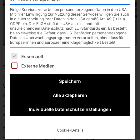
Einige Services verarbeiten personenbezogene Daten in den USA.
Mit Ihrer Einwilligung zur Nutzung dieser Services willigen Sie auch
in die Verarbeitung Ihrer Daten in den USA gemäß Art. 49 (1) lit. a
GDPR ein. Der EuGH stuft die USA als ein Land mit
unzureichendem Datenschutz nach EU-Standards ein. Es besteht
beispielsweise die Gefahr, dass US-Behörden personenbezogene
Daten in Überwachungsprogrammen verarbeiten, ohne dass für
Europäerinnen und Europäer eine Klagemöglichkeit besteht.
Es folgt eine Liste der Service-Gruppen, für die eine E
Essenziell
Externe Medien
Der durch die beiden Auswärtssiege in Simbach und
Deggendorf frischgebackene Tabellenführer aus
Speichern
Waldkraiburg empfängt am Samstag um 18:00 Uhr in
der Sporthalle des Gymnasiums die direkten Verfolger
Alle akzeptieren
aus Landshut und will seinen Vorsprung weiter
Individuelle Datenschutzeinstellungen
ausbauen!
Nach dem dramatischen Last-Minute-Sieg im letzten
Cookie-Details
Heimspiel des vergangenen Jahres gegen den TV