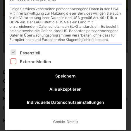
Einige Services verarbeiten personenbezogene Daten in den USA.
Mit Ihrer Einwilligung zur Nutzung dieser Services willigen Sie auch
in die Verarbeitung Ihrer Daten in den USA gemäß Art. 49 (1) lit. a
GDPR ein. Der EuGH stuft die USA als ein Land mit
unzureichendem Datenschutz nach EU-Standards ein. Es besteht
beispielsweise die Gefahr, dass US-Behörden personenbezogene
Daten in Überwachungsprogrammen verarbeiten, ohne dass für
Europäerinnen und Europäer eine Klagemöglichkeit besteht.
Es folgt eine Liste der Service-Gruppen, für die eine E
Essenziell
Externe Medien
Datum
: 16.02.2025
Speichern
Ort
: Bergkirchen, Sporthalle
Gegner
: HSG Schwab/kirchen
Alle akzeptieren
Endstand
: HSG Schwab/kirchen : VfL Waldkraiburg 20:19
Individuelle Datenschutzeinstellungen
(10:9)
Ein Spitzenspiel auf Augenhöhe!
Cookie-Details