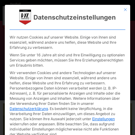
Mit die
Datenschutzeinstellungen
Wir nutzen Cookies auf unserer Website. Einige von ihnen sind
essenziell, während andere uns helfen, diese Website und Ihre
Spielbericht, weibliche D-
Erfahrung zu verbessern.
Jugend, 16.02.2025: HSG
Wenn Sie unter 16 Jahre alt sind und Ihre Einwilligung zu optionalen
Services geben möchten, müssen Sie Ihre Erziehungsberechtigten
Schwab/kirchen – VfL
um Erlaubnis bitten.
Waldkraiburg I
Wir verwenden Cookies und andere Technologien auf unserer
Website. Einige von ihnen sind essenziell, während andere uns
helfen, diese Website und Ihre Erfahrung zu verbessern.
Personenbezogene Daten können verarbeitet werden (z. B. IP-
Adressen), z. B. für personalisierte Anzeigen und Inhalte oder die
Messung von Anzeigen und Inhalten.
Weitere Informationen über
die Verwendung Ihrer Daten finden Sie in unserer
Datenschutzerklärung
.
Es besteht keine Verpflichtung, in die
Verarbeitung Ihrer Daten einzuwilligen, um dieses Angebot zu
nutzen.
Sie können Ihre Auswahl jederzeit unter
Einstellungen
widerrufen oder anpassen.
Bitte beachten Sie, dass aufgrund
individueller Einstellungen möglicherweise nicht alle Funktionen
der Website verfügbar sind.