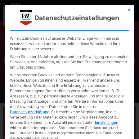
Mit die
Datenschutzeinstellungen
Wir nutzen Cookies auf unserer Website. Einige von ihnen sind
Männliche C-Jugend des VfL
essenziell, während andere uns helfen, diese Website und Ihre
Erfahrung zu verbessern.
Waldkraiburg qualifiziert sich
Wenn Sie unter 16 Jahre alt sind und Ihre Einwilligung zu optionalen
Services geben möchten, müssen Sie Ihre Erziehungsberechtigten
in Heimturnier eindrucksvoll
um Erlaubnis bitten.
für die Oberliga
Wir verwenden Cookies und andere Technologien auf unserer
Website. Einige von ihnen sind essenziell, während andere uns
helfen, diese Website und Ihre Erfahrung zu verbessern.
Personenbezogene Daten können verarbeitet werden (z. B. IP-
Adressen), z. B. für personalisierte Anzeigen und Inhalte oder die
Messung von Anzeigen und Inhalten.
Weitere Informationen über
die Verwendung Ihrer Daten finden Sie in unserer
Datenschutzerklärung
.
Es besteht keine Verpflichtung, in die
Verarbeitung Ihrer Daten einzuwilligen, um dieses Angebot zu
nutzen.
Sie können Ihre Auswahl jederzeit unter
Einstellungen
widerrufen oder anpassen.
Bitte beachten Sie, dass aufgrund
individueller Einstellungen möglicherweise nicht alle Funktionen
der Website verfügbar sind.