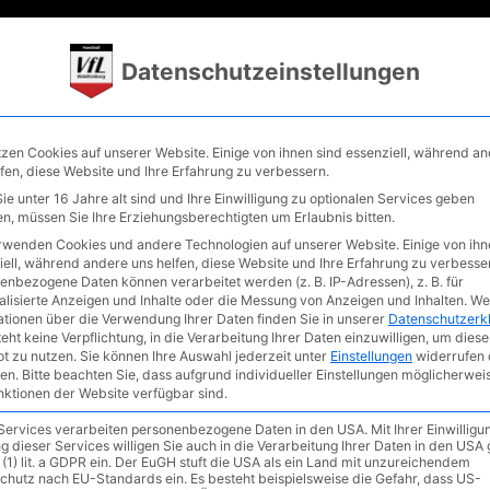
rniere
Verein
Fanshop
Förderkreis
Datenschutzeinstellungen
tzen Cookies auf unserer Website. Einige von ihnen sind essenziell, während a
lfen, diese Website und Ihre Erfahrung zu verbessern.
e unter 16 Jahre alt sind und Ihre Einwilligung zu optionalen Services geben
n, müssen Sie Ihre Erziehungsberechtigten um Erlaubnis bitten.
1 18.01.2026: TuS Fürste
rwenden Cookies und andere Technologien auf unserer Website. Einige von ihn
iell, während andere uns helfen, diese Website und Ihre Erfahrung zu verbesse
fL Waldkraiburg
enbezogene Daten können verarbeitet werden (z. B. IP-Adressen), z. B. für
alisierte Anzeigen und Inhalte oder die Messung von Anzeigen und Inhalten.
We
ationen über die Verwendung Ihrer Daten finden Sie in unserer
Datenschutzerk
eht keine Verpflichtung, in die Verarbeitung Ihrer Daten einzuwilligen, um diese
t zu nutzen.
Sie können Ihre Auswahl jederzeit unter
Einstellungen
widerrufen 
en.
Bitte beachten Sie, dass aufgrund individueller Einstellungen möglicherwei
unktionen der Website verfügbar sind.
 Services verarbeiten personenbezogene Daten in den USA. Mit Ihrer Einwilligu
g dieser Services willigen Sie auch in die Verarbeitung Ihrer Daten in den US
 (1) lit. a GDPR ein. Der EuGH stuft die USA als ein Land mit unzureichendem
chutz nach EU-Standards ein. Es besteht beispielsweise die Gefahr, dass US-