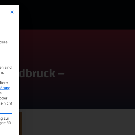
Mit diesem Button wird der Dialog geschlossen. Seine Funktionalität ist i
ndere
nfeldbruck –
en sind
rn.
itere
lärung
.
s
oder
se nicht
ng zur
A gemäß