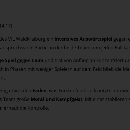
14:17)
 des VfL Waldkraiburg ein
intensives Auswärtsspiel
gegen e
h anspruchsvolle Partie, in der beide Teams um jeden Ball k
ge Spiel gegen Laim
und trat von Anfang an konzentriert u
ch in Phasen mit weniger Spielern auf dem Feld blieb die Ma
nt.
eitig etwas den
Faden
, was Fürstenfeldbruck nutzte, um w
das Team große
Moral und Kampfgeist
. Mit einer stabilere
m erneut die Kontrolle.