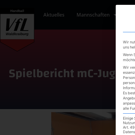
Aktuelles
Mannschaften
Tu
Wir nu
uns he
Wenn Si
möchte
Spielbericht mC-Jugend
Wir ve
essenz
V
Person
person
Inform
Es best
Angebo
anpass
alle F
Einige
Nutzun
Art. 49
Datens