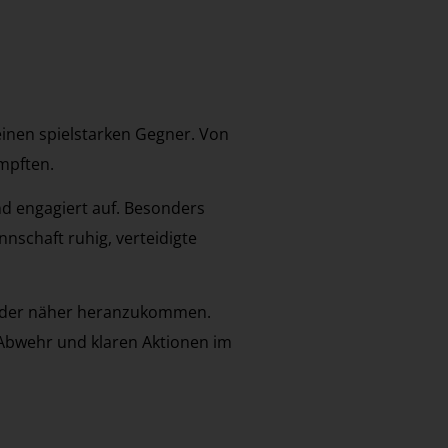
inen spielstarken Gegner. Von
ämpften.
nd engagiert auf. Besonders
nnschaft ruhig, verteidigte
ieder näher heranzukommen.
n Abwehr und klaren Aktionen im