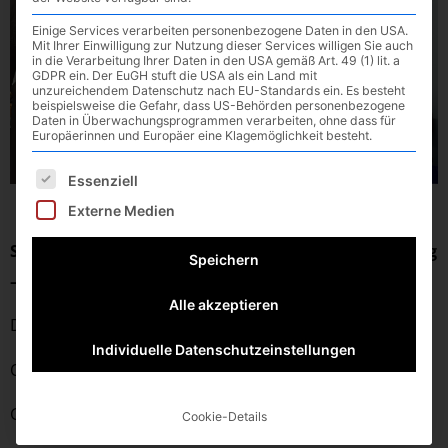
Einige Services verarbeiten personenbezogene Daten in den USA.
Mit Ihrer Einwilligung zur Nutzung dieser Services willigen Sie auch
in die Verarbeitung Ihrer Daten in den USA gemäß Art. 49 (1) lit. a
GDPR ein. Der EuGH stuft die USA als ein Land mit
unzureichendem Datenschutz nach EU-Standards ein. Es besteht
beispielsweise die Gefahr, dass US-Behörden personenbezogene
Daten in Überwachungsprogrammen verarbeiten, ohne dass für
Europäerinnen und Europäer eine Klagemöglichkeit besteht.
Es folgt eine Liste der Service-Gruppen, für die eine E
Essenziell
Externe Medien
Spielbericht wD-Jugend1 08.02.2026: VfL Waldkraiburg
Speichern
– HF Scheyern
Alle akzeptieren
Datum: 08.02.2026
Individuelle Datenschutzeinstellungen
Ort: Waldkraiburg, Franz-Liszt-Dome
Gegner: HF Scheyern
Cookie-Details